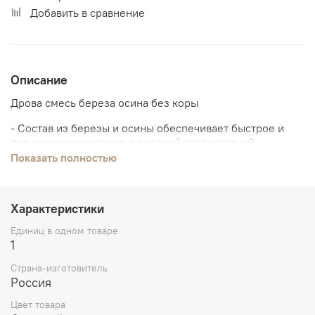
Добавить в сравнение
Описание
Дрова смесь береза осина без коры
- Состав из березы и осины обеспечивает быстрое и
равномерное горение с высокой теплоотдачей
Показать полностью
- Сухие и очищенные от коры — минимизация золы и
удобство в использовании
- Удобная упаковка в прочную сетку сохраняет порядок
Характеристики
и облегчает хранение
Единиц в одном товаре
1
- Круглая форма и компактный объем идеально
подходят для каминов, печей и открытых костров
Страна-изготовитель
Россия
- Рациональный выбор для дома и отдыха — надежный
источник тепла в любую погоду
Цвет товара